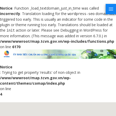
Notice
: Function _load_textdomain_just_in_time was called
incorrectly
. Translation loading for the
domain was
wordpress-seo
triggered too early. This is usually an indicator for some code in the
plugin or theme running too early. Translations should be loaded at
the
action or later. Please see
Debugging in WordPress
for
init
more information. (This message was added in version 6.7.0.) in
/www/wwwroot/map.tcvn.gov.vn/wp-includes/functions.php
on line
6170
Notice
: Trying to get property 'results' of non-object in
/www/wwwroot/map.tcvn.gov.vn/wp-
content/themes/comap/index.php
on line
4