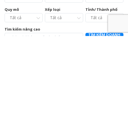
Quy mô
Xếp loại
Tỉnh/ Thành phố
Tìm kiếm nâng cao
TÌM KIẾM DOANH
NGHIỆP
Chi cục Chăn nuôi và Thú y tỉnh Vĩnh Phúc – Trạm Chẩn
đoán xét nghiệm và Điều trị bệnh động vật
0211.3728021
392a Mê Linh, phường Liên Bảo, thành phố Vĩnh Yên, tỉnh Vĩnh
Phúc
Chi nhánh Công ty Cổ phần Cấp nước Hà Tĩnh – Trung
tâm Dịch vụ và Kiểm định đồng hồ nước
0915064586
Số 01 Đường Nguyễn Hoành Từ, khối phố 3, phường Đại Nại,
thành phố Hà Tĩnh, tỉnh Hà Tĩnh
Chi nhánh Công ty Cổ phần Giám định EUROCONTROL
024.39714342