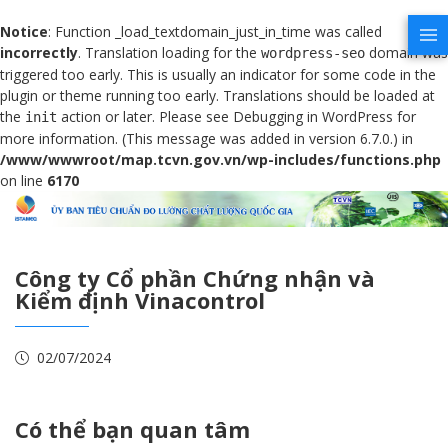
Notice
: Function _load_textdomain_just_in_time was called
incorrectly
. Translation loading for the
domain was
wordpress-seo
triggered too early. This is usually an indicator for some code in the
plugin or theme running too early. Translations should be loaded at
the
action or later. Please see
Debugging in WordPress
for
init
more information. (This message was added in version 6.7.0.) in
/www/wwwroot/map.tcvn.gov.vn/wp-includes/functions.php
on line
6170
Công ty Cổ phần Chứng nhận và
Kiểm định Vinacontrol
02/07/2024
Có thể bạn quan tâm