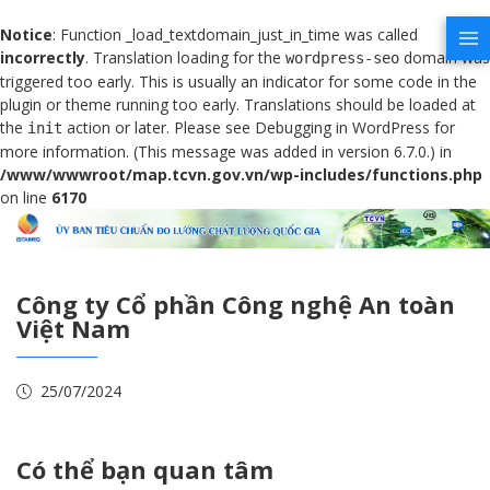
Notice
: Function _load_textdomain_just_in_time was called
incorrectly
. Translation loading for the
domain was
wordpress-seo
triggered too early. This is usually an indicator for some code in the
plugin or theme running too early. Translations should be loaded at
the
action or later. Please see
Debugging in WordPress
for
init
more information. (This message was added in version 6.7.0.) in
/www/wwwroot/map.tcvn.gov.vn/wp-includes/functions.php
on line
6170
Công ty Cổ phần Công nghệ An toàn
Việt Nam
25/07/2024
Có thể bạn quan tâm