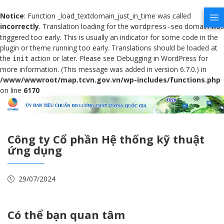
Notice
: Function _load_textdomain_just_in_time was called
incorrectly
. Translation loading for the
domain was
wordpress-seo
triggered too early. This is usually an indicator for some code in the
plugin or theme running too early. Translations should be loaded at
the
action or later. Please see
Debugging in WordPress
for
init
more information. (This message was added in version 6.7.0.) in
/www/wwwroot/map.tcvn.gov.vn/wp-includes/functions.php
on line
6170
Công ty Cổ phần Hệ thống kỹ thuật
ứng dụng
29/07/2024
Có thể bạn quan tâm