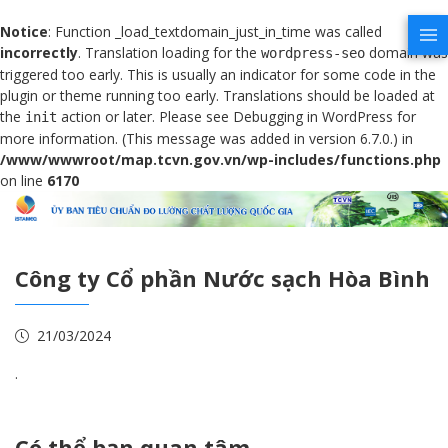
Notice
: Function _load_textdomain_just_in_time was called
incorrectly
. Translation loading for the
domain was
wordpress-seo
triggered too early. This is usually an indicator for some code in the
plugin or theme running too early. Translations should be loaded at
the
action or later. Please see
Debugging in WordPress
for
init
more information. (This message was added in version 6.7.0.) in
/www/wwwroot/map.tcvn.gov.vn/wp-includes/functions.php
on line
6170
Công ty Cổ phần Nước sạch Hòa Bình
21/03/2024
.
Có thể bạn quan tâm