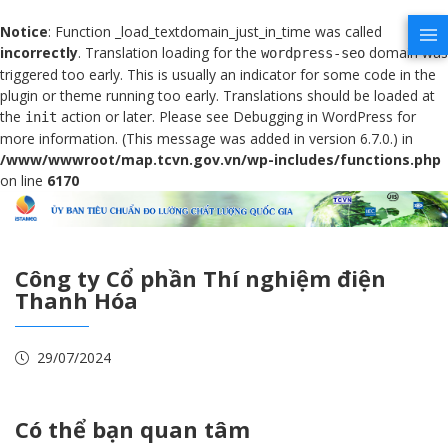
Notice
: Function _load_textdomain_just_in_time was called
incorrectly
. Translation loading for the
domain was
wordpress-seo
triggered too early. This is usually an indicator for some code in the
plugin or theme running too early. Translations should be loaded at
the
action or later. Please see
Debugging in WordPress
for
init
more information. (This message was added in version 6.7.0.) in
/www/wwwroot/map.tcvn.gov.vn/wp-includes/functions.php
on line
6170
Công ty Cổ phần Thí nghiệm điện
Thanh Hóa
29/07/2024
Có thể bạn quan tâm