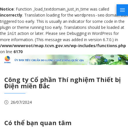
Notice
: Function _load_textdomain_just_in_time was called
incorrectly
. Translation loading for the
domain was
wordpress-seo
triggered too early. This is usually an indicator for some code in the
plugin or theme running too early. Translations should be loaded at
the
action or later. Please see
Debugging in WordPress
for
init
more information. (This message was added in version 6.7.0.) in
/www/wwwroot/map.tcvn.gov.vn/wp-includes/functions.php
on line
6170
Công ty Cổ phần Thí nghiệm Thiết bị
Điện miền Bắc
26/07/2024
Có thể bạn quan tâm