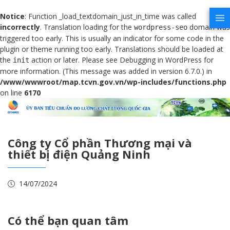
Notice
: Function _load_textdomain_just_in_time was called
incorrectly
. Translation loading for the
domain was
wordpress-seo
triggered too early. This is usually an indicator for some code in the
plugin or theme running too early. Translations should be loaded at
the
action or later. Please see
Debugging in WordPress
for
init
more information. (This message was added in version 6.7.0.) in
/www/wwwroot/map.tcvn.gov.vn/wp-includes/functions.php
on line
6170
Công ty Cổ phần Thương mại và
thiết bị điện Quảng Ninh
14/07/2024
Có thể bạn quan tâm