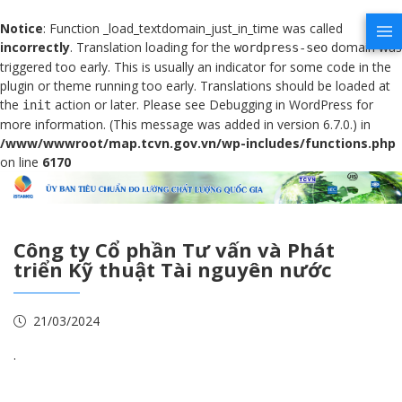
Notice
: Function _load_textdomain_just_in_time was called
incorrectly
. Translation loading for the
domain was
wordpress-seo
triggered too early. This is usually an indicator for some code in the
plugin or theme running too early. Translations should be loaded at
the
action or later. Please see
Debugging in WordPress
for
init
more information. (This message was added in version 6.7.0.) in
/www/wwwroot/map.tcvn.gov.vn/wp-includes/functions.php
on line
6170
Công ty Cổ phần Tư vấn và Phát
triển Kỹ thuật Tài nguyên nước
21/03/2024
.