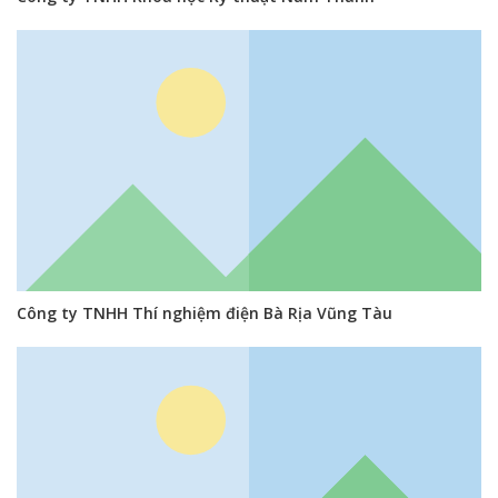
Công ty TNHH Thí nghiệm điện Bà Rịa Vũng Tàu