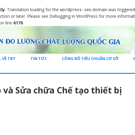
tly
. Translation loading for the
domain was triggered t
wordpress-seo
ction or later. Please see
Debugging in WordPress
for more informati
on line
6170
L VỀ TBT
TIN TỨC
CÔNG BỐ TIÊU CHUẨN CƠ SỞ
 và Sửa chữa Chế tạo thiết bị