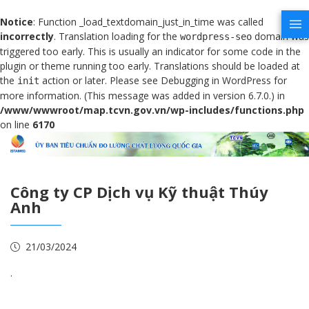
Notice
: Function _load_textdomain_just_in_time was called
incorrectly
. Translation loading for the
domain was
wordpress-seo
triggered too early. This is usually an indicator for some code in the
plugin or theme running too early. Translations should be loaded at
the
action or later. Please see
Debugging in WordPress
for
init
more information. (This message was added in version 6.7.0.) in
/www/wwwroot/map.tcvn.gov.vn/wp-includes/functions.php
on line
6170
Công ty CP Dịch vụ Kỹ thuật Thúy
Anh
21/03/2024
.