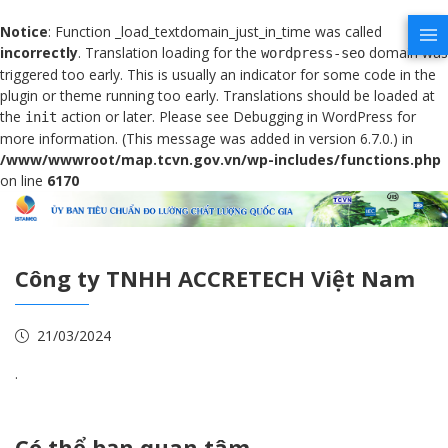
Notice
: Function _load_textdomain_just_in_time was called
incorrectly
. Translation loading for the
domain was
wordpress-seo
triggered too early. This is usually an indicator for some code in the
plugin or theme running too early. Translations should be loaded at
the
action or later. Please see
Debugging in WordPress
for
init
more information. (This message was added in version 6.7.0.) in
/www/wwwroot/map.tcvn.gov.vn/wp-includes/functions.php
on line
6170
Công ty TNHH ACCRETECH Việt Nam
21/03/2024
.
Có thể bạn quan tâm