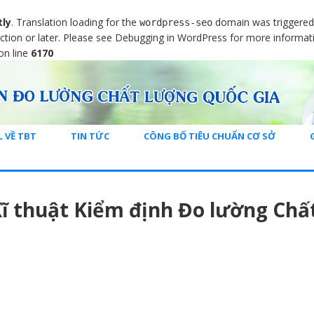
tly
. Translation loading for the
domain was triggered t
wordpress-seo
ction or later. Please see
Debugging in WordPress
for more informati
on line
6170
L VỀ TBT
TIN TỨC
CÔNG BỐ TIÊU CHUẨN CƠ SỞ
ĩ thuật Kiểm định Đo lường Chấ