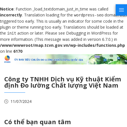
Notice
: Function _load_textdomain_just_in_time was called
incorrectly
. Translation loading for the
domain was
wordpress-seo
triggered too early. This is usually an indicator for some code in the
plugin or theme running too early. Translations should be loaded at
the
action or later. Please see
Debugging in WordPress
for
init
more information. (This message was added in version 6.7.0.) in
/www/wwwroot/map.tcvn.gov.vn/wp-includes/functions.php
on line
6170
Công ty TNHH Dịch vụ Kỹ thuật Kiểm
định Đo lường Chất lượng Việt Nam
11/07/2024
Có thể bạn quan tâm