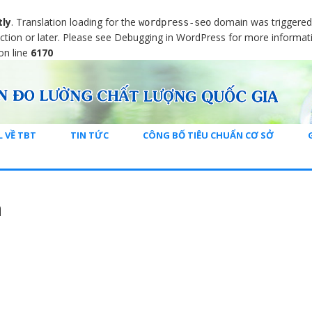
tly
. Translation loading for the
domain was triggered t
wordpress-seo
ction or later. Please see
Debugging in WordPress
for more informati
on line
6170
L VỀ TBT
TIN TỨC
CÔNG BỐ TIÊU CHUẨN CƠ SỞ
a