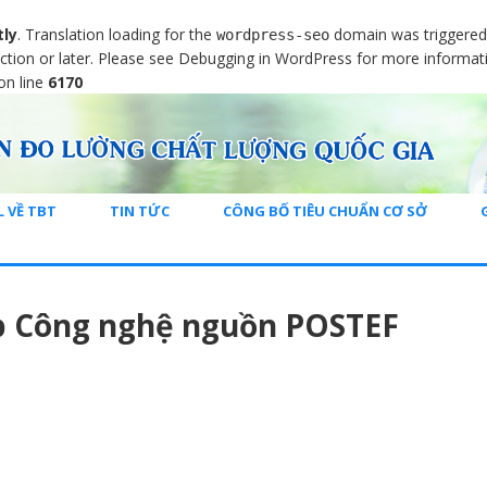
tly
. Translation loading for the
domain was triggered t
wordpress-seo
ction or later. Please see
Debugging in WordPress
for more informati
on line
6170
L VỀ TBT
TIN TỨC
CÔNG BỐ TIÊU CHUẨN CƠ SỞ
p Công nghệ nguồn POSTEF