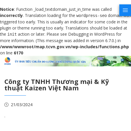
Notice
: Function _load_textdomain_just_in_time was called
incorrectly
. Translation loading for the
domain was
wordpress-seo
triggered too early. This is usually an indicator for some code in the
plugin or theme running too early. Translations should be loaded at
the
action or later. Please see
Debugging in WordPress
for
init
more information. (This message was added in version 6.7.0.) in
/www/wwwroot/map.tcvn.gov.vn/wp-includes/functions.php
on line
6170
Công ty TNHH Thương mại & Kỹ
thuật Kaizen Việt Nam
21/03/2024
.