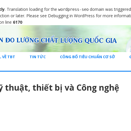
tly
. Translation loading for the
domain was triggered t
wordpress-seo
ction or later. Please see
Debugging in WordPress
for more informati
on line
6170
L VỀ TBT
TIN TỨC
CÔNG BỐ TIÊU CHUẨN CƠ SỞ
 thuật, thiết bị và Công nghệ