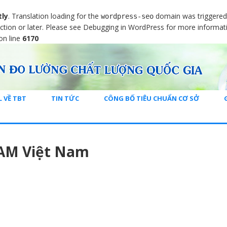
tly
. Translation loading for the
domain was triggered t
wordpress-seo
ction or later. Please see
Debugging in WordPress
for more informati
on line
6170
L VỀ TBT
TIN TỨC
CÔNG BỐ TIÊU CHUẨN CƠ SỞ
AM Việt Nam