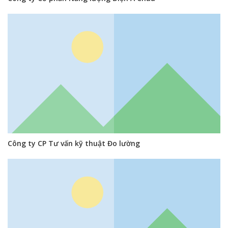
Công ty CP Tư vấn kỹ thuật Đo lường