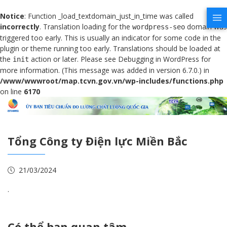
Notice
: Function _load_textdomain_just_in_time was called
incorrectly
. Translation loading for the
domain was
wordpress-seo
triggered too early. This is usually an indicator for some code in the
plugin or theme running too early. Translations should be loaded at
the
action or later. Please see
Debugging in WordPress
for
init
more information. (This message was added in version 6.7.0.) in
/www/wwwroot/map.tcvn.gov.vn/wp-includes/functions.php
on line
6170
Tổng Công ty Điện lực Miền Bắc
21/03/2024
.
Có thể bạn quan tâm