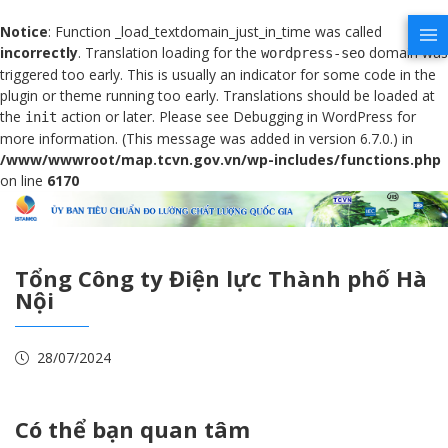
Notice
: Function _load_textdomain_just_in_time was called
incorrectly
. Translation loading for the
domain was
wordpress-seo
triggered too early. This is usually an indicator for some code in the
plugin or theme running too early. Translations should be loaded at
the
action or later. Please see
Debugging in WordPress
for
init
more information. (This message was added in version 6.7.0.) in
/www/wwwroot/map.tcvn.gov.vn/wp-includes/functions.php
on line
6170
Tổng Công ty Điện lực Thành phố Hà
Nội
28/07/2024
Có thể bạn quan tâm