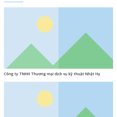
Công ty TNHH Thương mại dịch vụ kỹ thuật Nhật Hạ