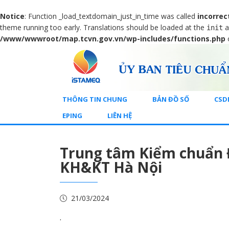
Notice
: Function _load_textdomain_just_in_time was called
incorrec
theme running too early. Translations should be loaded at the
a
init
/www/wwwroot/map.tcvn.gov.vn/wp-includes/functions.php
THÔNG TIN CHUNG
BẢN ĐỒ SỐ
CSD
EPING
LIÊN HỆ
Trung tâm Kiểm chuẩn 
KH&KT Hà Nội
21/03/2024
.