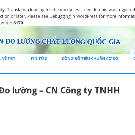
tly
. Translation loading for the
domain was triggered t
wordpress-seo
ction or later. Please see
Debugging in WordPress
for more informati
on line
6170
L VỀ TBT
TIN TỨC
CÔNG BỐ TIÊU CHUẨN CƠ SỞ
Đo lường – CN Công ty TNHH