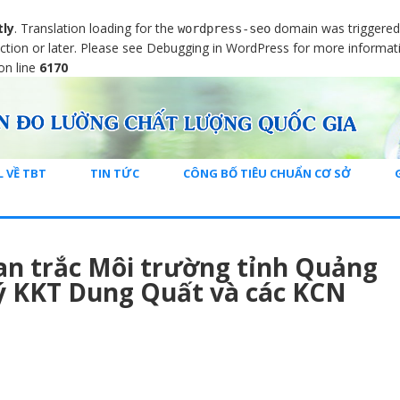
tly
. Translation loading for the
domain was triggered t
wordpress-seo
ction or later. Please see
Debugging in WordPress
for more informati
on line
6170
L VỀ TBT
TIN TỨC
CÔNG BỐ TIÊU CHUẨN CƠ SỞ
an trắc Môi trường tỉnh Quảng
lý KKT Dung Quất và các KCN