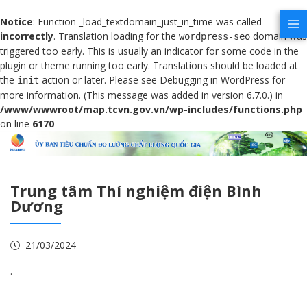
Notice
: Function _load_textdomain_just_in_time was called
incorrectly
. Translation loading for the
domain was
wordpress-seo
triggered too early. This is usually an indicator for some code in the
plugin or theme running too early. Translations should be loaded at
the
action or later. Please see
Debugging in WordPress
for
init
more information. (This message was added in version 6.7.0.) in
/www/wwwroot/map.tcvn.gov.vn/wp-includes/functions.php
on line
6170
Trung tâm Thí nghiệm điện Bình
Dương
21/03/2024
.