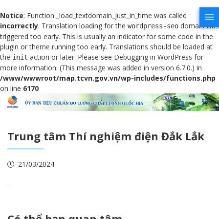
Notice
: Function _load_textdomain_just_in_time was called
incorrectly
. Translation loading for the
domain was
wordpress-seo
triggered too early. This is usually an indicator for some code in the
plugin or theme running too early. Translations should be loaded at
the
action or later. Please see
Debugging in WordPress
for
init
more information. (This message was added in version 6.7.0.) in
/www/wwwroot/map.tcvn.gov.vn/wp-includes/functions.php
on line
6170
Trung tâm Thí nghiệm điện Đắk Lắk
21/03/2024
.
Có thể bạn quan tâm