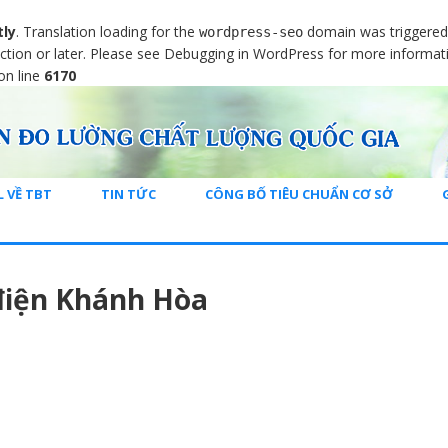
tly
. Translation loading for the
domain was triggered t
wordpress-seo
ction or later. Please see
Debugging in WordPress
for more informati
on line
6170
L VỀ TBT
TIN TỨC
CÔNG BỐ TIÊU CHUẨN CƠ SỞ
điện Khánh Hòa