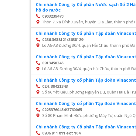
Chi nhánh Công ty Cổ phần Nước sạch Số 2 H
hồ đo nước
0903239470
Thôn 7, xã Đỉnh Xuyên, huyện Gia Lâm, thành phố 
Chi nhánh Công ty Cổ phần Tập đoàn Vinacon
0236.3638121/3638129
Lô A6-A8 Đường 30/4, quận Hải Châu, thành phố Đà
Chi nhánh Công ty Cổ phần Tập đoàn Vinacon
0913450345
Lô A6-A8, Đường 30/4, quận Hải Châu, thành phố Đ
Chi nhánh Công ty cổ phần Tập đoàn Vinacont
024. 39421343
Số 96 Yết Kiêu, phường Nguyễn Du, quận Hai Bà Trư
Chi nhánh Công ty cổ phần Tập đoàn Vinacont
02253760454/3760065
Số 80 Phạm Minh Đức, phường Máy Tơ, quận Ngô Q
Chi nhánh Công ty Cổ phần Tập đoàn Vinacon
0936 911 811 ext 104