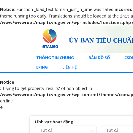
Notice
: Function _load_textdomain_just_in_time was called
incorrec
theme running too early. Translations should be loaded at the
a
init
/www/wwwroot/map.tcvn.gov.vn/wp-includes/functions.php
THÔNG TIN CHUNG
BẢN ĐỒ SỐ
CSD
EPING
LIÊN HỆ
Notice
: Trying to get property 'results' of non-object in
/www/wwwroot/map.tcvn.gov.vn/wp-content/themes/comap
on line
4
Lĩnh vực hoạt động