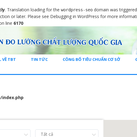
tly
. Translation loading for the
domain was triggered t
wordpress-seo
ction or later. Please see
Debugging in WordPress
for more informati
on line
6170
L VỀ TBT
TIN TỨC
CÔNG BỐ TIÊU CHUẨN CƠ SỞ
/index.php