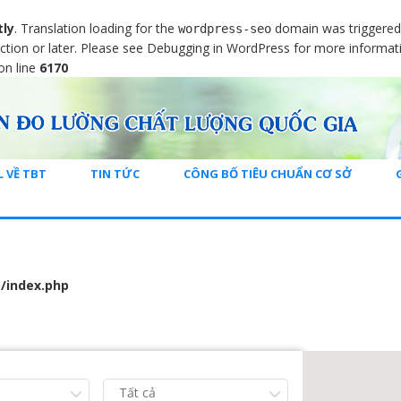
tly
. Translation loading for the
domain was triggered t
wordpress-seo
ction or later. Please see
Debugging in WordPress
for more informati
on line
6170
L VỀ TBT
TIN TỨC
CÔNG BỐ TIÊU CHUẨN CƠ SỞ
/index.php