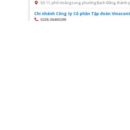
Số 11, phố Hoàng Long, phường Bạch Đằng, thành p
Chi nhánh Công ty Cổ phần Tập đoàn Vinacont
0238.38400299
Số 14, Mai Hắc Đế, thành phố Vinh, tỉnh Nghệ An
Chi nhánh Công ty Cổ phần tư vấn xây dựng đ
028 22216468
Số 45 đường số 2, phường Trường Thọ, thành phố 
Chi nhánh Công ty CP Cấp nước Hà Tĩnh – Tru
0987327676
Số 01 Đường Nguyễn Hoành Từ, khối phố 3, phường Đ
Chi nhánh Công ty CP Giám định Đại Việt tại H
024. 38521118
Số 10 Ngõ 3 Đặng Văn Ngữ phường Trung tự Đống Đ
Chi nhánh Công ty CP VIWACO – Trung tâm cơ
0986441908
Trạm tiếp áp Khu D, Ngõ 9, Đường Khuất Duy Tiến
Hà Nội
Trang
1
/
28
Chi nhánh Công ty TNHH Dịch vụ giám định Á