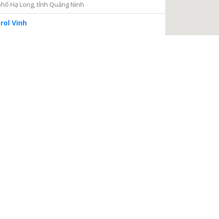
hố Hạ Long, tỉnh Quảng Ninh
rol Vinh
iện 2
Thủ Đức, thành phố Hồ Chí Minh
ng tâm Dịch vụ và Kiểm định Đồng hồ nước
ại Nại, thành phố Hà Tĩnh, tỉnh Hà Tĩnh
à Nội
a, Hà Nội
 điện
, phường Thanh Xuân Bắc, quận Thanh Xuân, thành phố
TIẾP TỤC
 Châu