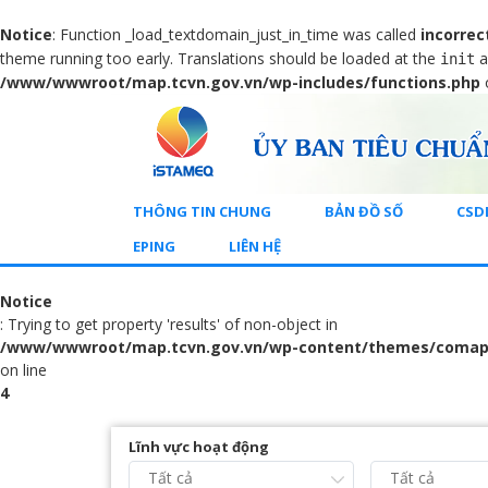
Notice
: Function _load_textdomain_just_in_time was called
incorrec
theme running too early. Translations should be loaded at the
a
init
/www/wwwroot/map.tcvn.gov.vn/wp-includes/functions.php
THÔNG TIN CHUNG
BẢN ĐỒ SỐ
CSD
EPING
LIÊN HỆ
Notice
: Trying to get property 'results' of non-object in
/www/wwwroot/map.tcvn.gov.vn/wp-content/themes/comap
on line
4
Lĩnh vực hoạt động