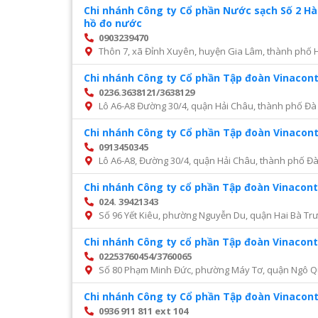
Chi nhánh Công ty Cổ phần Nước sạch Số 2 H
hồ đo nước
0903239470
Thôn 7, xã Đỉnh Xuyên, huyện Gia Lâm, thành phố 
Chi nhánh Công ty Cổ phần Tập đoàn Vinacon
0236.3638121/3638129
Lô A6-A8 Đường 30/4, quận Hải Châu, thành phố Đà
Chi nhánh Công ty Cổ phần Tập đoàn Vinacon
0913450345
Lô A6-A8, Đường 30/4, quận Hải Châu, thành phố Đ
Chi nhánh Công ty cổ phần Tập đoàn Vinacont
024. 39421343
Số 96 Yết Kiêu, phường Nguyễn Du, quận Hai Bà Trư
Chi nhánh Công ty cổ phần Tập đoàn Vinacont
02253760454/3760065
Số 80 Phạm Minh Đức, phường Máy Tơ, quận Ngô Q
Chi nhánh Công ty Cổ phần Tập đoàn Vinacon
0936 911 811 ext 104