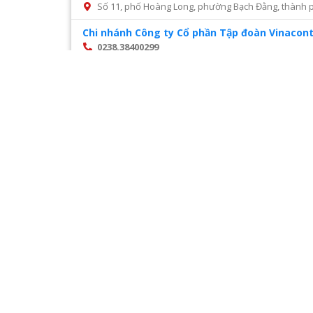
Số 11, phố Hoàng Long, phường Bạch Đằng, thành p
Chi nhánh Công ty Cổ phần Tập đoàn Vinacont
0238.38400299
Số 14, Mai Hắc Đế, thành phố Vinh, tỉnh Nghệ An
Chi nhánh Công ty Cổ phần tư vấn xây dựng đ
028 22216468
Số 45 đường số 2, phường Trường Thọ, thành phố 
Chi nhánh Công ty CP Cấp nước Hà Tĩnh – Tru
0987327676
Số 01 Đường Nguyễn Hoành Từ, khối phố 3, phường Đ
Chi nhánh Công ty CP Giám định Đại Việt tại H
024. 38521118
Số 10 Ngõ 3 Đặng Văn Ngữ phường Trung tự Đống Đ
Chi nhánh Công ty CP VIWACO – Trung tâm cơ
0986441908
Trạm tiếp áp Khu D, Ngõ 9, Đường Khuất Duy Tiến
Hà Nội
Trang
1
/
28
Chi nhánh Công ty TNHH Dịch vụ giám định Á