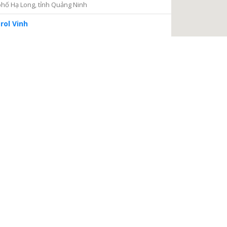
hố Hạ Long, tỉnh Quảng Ninh
rol Vinh
iện 2
Thủ Đức, thành phố Hồ Chí Minh
ng tâm Dịch vụ và Kiểm định Đồng hồ nước
ại Nại, thành phố Hà Tĩnh, tỉnh Hà Tĩnh
à Nội
a, Hà Nội
 điện
, phường Thanh Xuân Bắc, quận Thanh Xuân, thành phố
TIẾP TỤC
 Châu