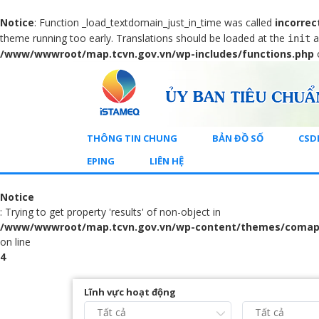
Notice
: Function _load_textdomain_just_in_time was called
incorrec
theme running too early. Translations should be loaded at the
a
init
/www/wwwroot/map.tcvn.gov.vn/wp-includes/functions.php
THÔNG TIN CHUNG
BẢN ĐỒ SỐ
CSD
EPING
LIÊN HỆ
Notice
: Trying to get property 'results' of non-object in
/www/wwwroot/map.tcvn.gov.vn/wp-content/themes/comap
on line
4
Lĩnh vực hoạt động