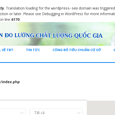
tly
. Translation loading for the
domain was triggered t
wordpress-seo
ction or later. Please see
Debugging in WordPress
for more informati
on line
6170
L VỀ TBT
TIN TỨC
CÔNG BỐ TIÊU CHUẨN CƠ SỞ
/index.php