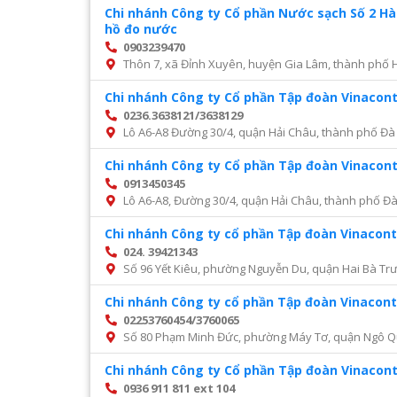
Chi nhánh Công ty Cổ phần Nước sạch Số 2 H
hồ đo nước
0903239470
Thôn 7, xã Đỉnh Xuyên, huyện Gia Lâm, thành phố 
Chi nhánh Công ty Cổ phần Tập đoàn Vinacon
0236.3638121/3638129
Lô A6-A8 Đường 30/4, quận Hải Châu, thành phố Đà
Chi nhánh Công ty Cổ phần Tập đoàn Vinacon
0913450345
Lô A6-A8, Đường 30/4, quận Hải Châu, thành phố Đ
Chi nhánh Công ty cổ phần Tập đoàn Vinacont
024. 39421343
Số 96 Yết Kiêu, phường Nguyễn Du, quận Hai Bà Trư
Chi nhánh Công ty cổ phần Tập đoàn Vinacont
02253760454/3760065
Số 80 Phạm Minh Đức, phường Máy Tơ, quận Ngô Q
Chi nhánh Công ty Cổ phần Tập đoàn Vinacon
0936 911 811 ext 104