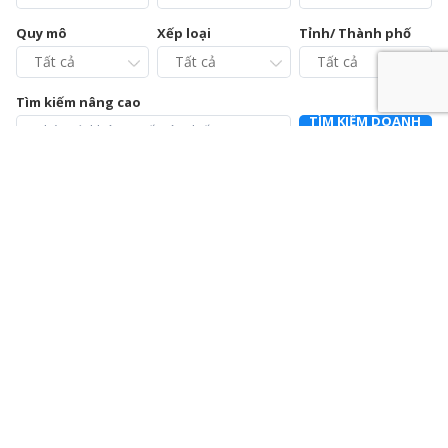
Quy mô
Xếp loại
Tỉnh/ Thành phố
Tìm kiếm nâng cao
TÌM KIẾM DOANH
NGHIỆP
Chi cục Chăn nuôi và Thú y tỉnh Vĩnh Phúc – Trạm Chẩn
đoán xét nghiệm và Điều trị bệnh động vật
0211.3728021
392a Mê Linh, phường Liên Bảo, thành phố Vĩnh Yên, tỉnh Vĩnh
Phúc
Chi nhánh Công ty Cổ phần Cấp nước Hà Tĩnh – Trung
tâm Dịch vụ và Kiểm định đồng hồ nước
0915064586
Số 01 Đường Nguyễn Hoành Từ, khối phố 3, phường Đại Nại,
thành phố Hà Tĩnh, tỉnh Hà Tĩnh
Chi nhánh Công ty Cổ phần Giám định EUROCONTROL
024.39714342