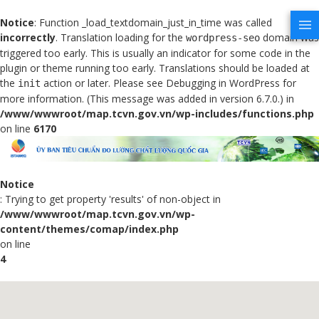
Notice
: Function _load_textdomain_just_in_time was called
incorrectly
. Translation loading for the
domain was
wordpress-seo
triggered too early. This is usually an indicator for some code in the
plugin or theme running too early. Translations should be loaded at
the
action or later. Please see
Debugging in WordPress
for
init
more information. (This message was added in version 6.7.0.) in
/www/wwwroot/map.tcvn.gov.vn/wp-includes/functions.php
on line
6170
Notice
: Trying to get property 'results' of non-object in
/www/wwwroot/map.tcvn.gov.vn/wp-
content/themes/comap/index.php
on line
4