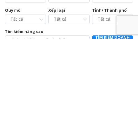
Quy mô
Xếp loại
Tỉnh/ Thành phố
Tìm kiếm nâng cao
TÌM KIẾM DOANH
NGHIỆP
Chi cục Chăn nuôi và Thú y tỉnh Vĩnh Phúc – Trạm Chẩn
đoán xét nghiệm và Điều trị bệnh động vật
0211.3728021
392a Mê Linh, phường Liên Bảo, thành phố Vĩnh Yên, tỉnh Vĩnh
Phúc
Chi nhánh Công ty Cổ phần Cấp nước Hà Tĩnh – Trung
tâm Dịch vụ và Kiểm định đồng hồ nước
0915064586
Số 01 Đường Nguyễn Hoành Từ, khối phố 3, phường Đại Nại,
thành phố Hà Tĩnh, tỉnh Hà Tĩnh
Chi nhánh Công ty Cổ phần Giám định EUROCONTROL
024.39714342