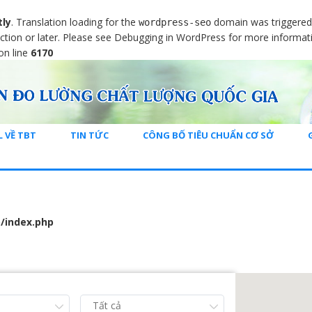
tly
. Translation loading for the
domain was triggered t
wordpress-seo
ction or later. Please see
Debugging in WordPress
for more informati
on line
6170
L VỀ TBT
TIN TỨC
CÔNG BỐ TIÊU CHUẨN CƠ SỞ
/index.php