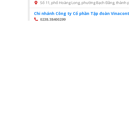
Số 11, phố Hoàng Long, phường Bạch Đằng, thành p
Chi nhánh Công ty Cổ phần Tập đoàn Vinacont
0238.38400299
Số 14, Mai Hắc Đế, thành phố Vinh, tỉnh Nghệ An
Chi nhánh Công ty Cổ phần tư vấn xây dựng đ
028 22216468
Số 45 đường số 2, phường Trường Thọ, thành phố 
Chi nhánh Công ty CP Cấp nước Hà Tĩnh – Tru
0987327676
Số 01 Đường Nguyễn Hoành Từ, khối phố 3, phường Đ
Chi nhánh Công ty CP Giám định Đại Việt tại H
024. 38521118
Số 10 Ngõ 3 Đặng Văn Ngữ phường Trung tự Đống Đ
Chi nhánh Công ty CP VIWACO – Trung tâm cơ
0986441908
Trạm tiếp áp Khu D, Ngõ 9, Đường Khuất Duy Tiến
Hà Nội
Trang
1
/
28
Chi nhánh Công ty TNHH Dịch vụ giám định Á