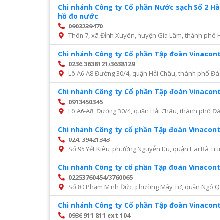
Chi nhánh Công ty Cổ phần Nước sạch Số 2 H
hồ đo nước
0903239470
Thôn 7, xã Đỉnh Xuyên, huyện Gia Lâm, thành phố 
Chi nhánh Công ty Cổ phần Tập đoàn Vinacon
0236.3638121/3638129
Lô A6-A8 Đường 30/4, quận Hải Châu, thành phố Đà
Chi nhánh Công ty Cổ phần Tập đoàn Vinacon
0913450345
Lô A6-A8, Đường 30/4, quận Hải Châu, thành phố Đ
Chi nhánh Công ty cổ phần Tập đoàn Vinacont
024. 39421343
Số 96 Yết Kiêu, phường Nguyễn Du, quận Hai Bà Trư
Chi nhánh Công ty cổ phần Tập đoàn Vinacont
02253760454/3760065
Số 80 Phạm Minh Đức, phường Máy Tơ, quận Ngô Q
Chi nhánh Công ty Cổ phần Tập đoàn Vinacon
0936 911 811 ext 104