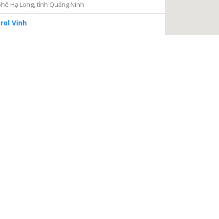
hố Hạ Long, tỉnh Quảng Ninh
rol Vinh
iện 2
Thủ Đức, thành phố Hồ Chí Minh
ng tâm Dịch vụ và Kiểm định Đồng hồ nước
ại Nại, thành phố Hà Tĩnh, tỉnh Hà Tĩnh
à Nội
a, Hà Nội
 điện
, phường Thanh Xuân Bắc, quận Thanh Xuân, thành phố
TIẾP TỤC
 Châu