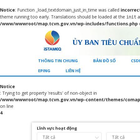
Notice
: Function _load_textdomain_just_in_time was called
incorrec
theme running too early. Translations should be loaded at the
a
init
/www/wwwroot/map.tcvn.gov.vn/wp-includes/functions.php
THÔNG TIN CHUNG
BẢN ĐỒ SỐ
CSD
EPING
LIÊN HỆ
Notice
: Trying to get property 'results' of non-object in
/www/wwwroot/map.tcvn.gov.vn/wp-content/themes/comap
on line
4
Lĩnh vực hoạt động