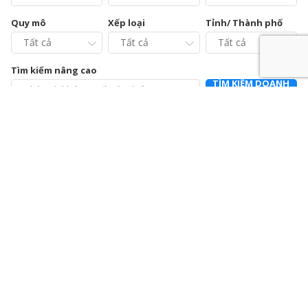
Quy mô
Xếp loại
Tỉnh/ Thành phố
Tìm kiếm nâng cao
TÌM KIẾM DOANH
NGHIỆP
Chi cục Chăn nuôi và Thú y tỉnh Vĩnh Phúc – Trạm Chẩn
đoán xét nghiệm và Điều trị bệnh động vật
0211.3728021
392a Mê Linh, phường Liên Bảo, thành phố Vĩnh Yên, tỉnh Vĩnh
Phúc
Chi nhánh Công ty Cổ phần Cấp nước Hà Tĩnh – Trung
tâm Dịch vụ và Kiểm định đồng hồ nước
0915064586
Số 01 Đường Nguyễn Hoành Từ, khối phố 3, phường Đại Nại,
thành phố Hà Tĩnh, tỉnh Hà Tĩnh
Chi nhánh Công ty Cổ phần Giám định EUROCONTROL
024.39714342