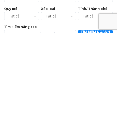
Quy mô
Xếp loại
Tỉnh/ Thành phố
Tìm kiếm nâng cao
TÌM KIẾM DOANH
NGHIỆP
Chi cục Chăn nuôi và Thú y tỉnh Vĩnh Phúc – Trạm Chẩn
đoán xét nghiệm và Điều trị bệnh động vật
0211.3728021
392a Mê Linh, phường Liên Bảo, thành phố Vĩnh Yên, tỉnh Vĩnh
Phúc
Chi nhánh Công ty Cổ phần Cấp nước Hà Tĩnh – Trung
tâm Dịch vụ và Kiểm định đồng hồ nước
0915064586
Số 01 Đường Nguyễn Hoành Từ, khối phố 3, phường Đại Nại,
thành phố Hà Tĩnh, tỉnh Hà Tĩnh
Chi nhánh Công ty Cổ phần Giám định EUROCONTROL
024.39714342