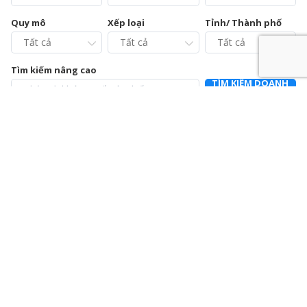
Quy mô
Xếp loại
Tỉnh/ Thành phố
Tìm kiếm nâng cao
TÌM KIẾM DOANH
NGHIỆP
Chi cục Chăn nuôi và Thú y tỉnh Vĩnh Phúc – Trạm Chẩn
đoán xét nghiệm và Điều trị bệnh động vật
0211.3728021
392a Mê Linh, phường Liên Bảo, thành phố Vĩnh Yên, tỉnh Vĩnh
Phúc
Chi nhánh Công ty Cổ phần Cấp nước Hà Tĩnh – Trung
tâm Dịch vụ và Kiểm định đồng hồ nước
0915064586
Số 01 Đường Nguyễn Hoành Từ, khối phố 3, phường Đại Nại,
thành phố Hà Tĩnh, tỉnh Hà Tĩnh
Chi nhánh Công ty Cổ phần Giám định EUROCONTROL
024.39714342