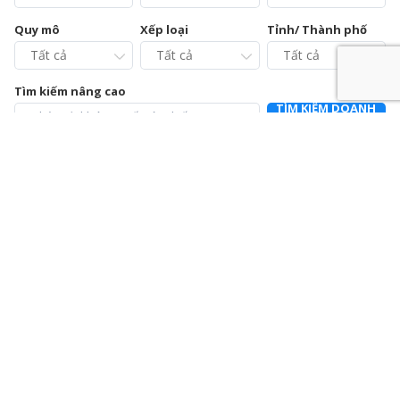
Quy mô
Xếp loại
Tỉnh/ Thành phố
Tìm kiếm nâng cao
TÌM KIẾM DOANH
NGHIỆP
Chi cục Chăn nuôi và Thú y tỉnh Vĩnh Phúc – Trạm Chẩn
đoán xét nghiệm và Điều trị bệnh động vật
0211.3728021
392a Mê Linh, phường Liên Bảo, thành phố Vĩnh Yên, tỉnh Vĩnh
Phúc
Chi nhánh Công ty Cổ phần Cấp nước Hà Tĩnh – Trung
tâm Dịch vụ và Kiểm định đồng hồ nước
0915064586
Số 01 Đường Nguyễn Hoành Từ, khối phố 3, phường Đại Nại,
thành phố Hà Tĩnh, tỉnh Hà Tĩnh
Chi nhánh Công ty Cổ phần Giám định EUROCONTROL
024.39714342