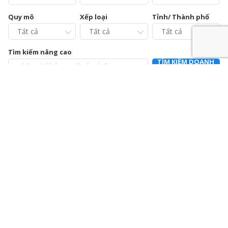
Quy mô
Xếp loại
Tỉnh/ Thành phố
Tìm kiếm nâng cao
TÌM KIẾM DOANH
NGHIỆP
Chi cục Chăn nuôi và Thú y tỉnh Vĩnh Phúc – Trạm Chẩn
đoán xét nghiệm và Điều trị bệnh động vật
0211.3728021
392a Mê Linh, phường Liên Bảo, thành phố Vĩnh Yên, tỉnh Vĩnh
Phúc
Chi nhánh Công ty Cổ phần Cấp nước Hà Tĩnh – Trung
tâm Dịch vụ và Kiểm định đồng hồ nước
0915064586
Số 01 Đường Nguyễn Hoành Từ, khối phố 3, phường Đại Nại,
thành phố Hà Tĩnh, tỉnh Hà Tĩnh
Chi nhánh Công ty Cổ phần Giám định EUROCONTROL
024.39714342