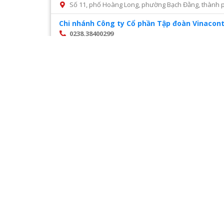
Số 11, phố Hoàng Long, phường Bạch Đằng, thành p
Chi nhánh Công ty Cổ phần Tập đoàn Vinacont
0238.38400299
Số 14, Mai Hắc Đế, thành phố Vinh, tỉnh Nghệ An
Chi nhánh Công ty Cổ phần tư vấn xây dựng đ
028 22216468
Số 45 đường số 2, phường Trường Thọ, thành phố 
Chi nhánh Công ty CP Cấp nước Hà Tĩnh – Tru
0987327676
Số 01 Đường Nguyễn Hoành Từ, khối phố 3, phường Đ
Chi nhánh Công ty CP Giám định Đại Việt tại H
024. 38521118
Số 10 Ngõ 3 Đặng Văn Ngữ phường Trung tự Đống Đ
Chi nhánh Công ty CP VIWACO – Trung tâm cơ
0986441908
Trạm tiếp áp Khu D, Ngõ 9, Đường Khuất Duy Tiến
Hà Nội
Trang
1
/
28
Chi nhánh Công ty TNHH Dịch vụ giám định Á