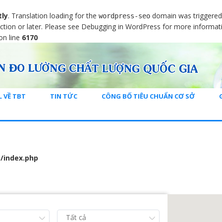
tly
. Translation loading for the
domain was triggered t
wordpress-seo
ction or later. Please see
Debugging in WordPress
for more informati
on line
6170
L VỀ TBT
TIN TỨC
CÔNG BỐ TIÊU CHUẨN CƠ SỞ
/index.php