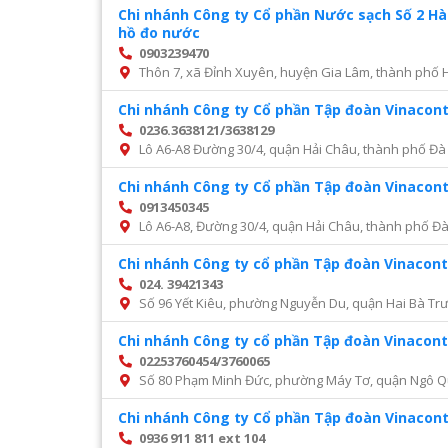
Chi nhánh Công ty Cổ phần Nước sạch Số 2 H
hồ đo nước
0903239470
Thôn 7, xã Đỉnh Xuyên, huyện Gia Lâm, thành phố 
Chi nhánh Công ty Cổ phần Tập đoàn Vinacon
0236.3638121/3638129
Lô A6-A8 Đường 30/4, quận Hải Châu, thành phố Đà
Chi nhánh Công ty Cổ phần Tập đoàn Vinacon
0913450345
Lô A6-A8, Đường 30/4, quận Hải Châu, thành phố Đ
Chi nhánh Công ty cổ phần Tập đoàn Vinacont
024. 39421343
Số 96 Yết Kiêu, phường Nguyễn Du, quận Hai Bà Trư
Chi nhánh Công ty cổ phần Tập đoàn Vinacont
02253760454/3760065
Số 80 Phạm Minh Đức, phường Máy Tơ, quận Ngô Q
Chi nhánh Công ty Cổ phần Tập đoàn Vinacon
0936 911 811 ext 104