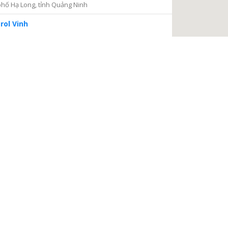
hố Hạ Long, tỉnh Quảng Ninh
rol Vinh
iện 2
Thủ Đức, thành phố Hồ Chí Minh
ng tâm Dịch vụ và Kiểm định Đồng hồ nước
ại Nại, thành phố Hà Tĩnh, tỉnh Hà Tĩnh
à Nội
a, Hà Nội
 điện
, phường Thanh Xuân Bắc, quận Thanh Xuân, thành phố
TIẾP TỤC
 Châu