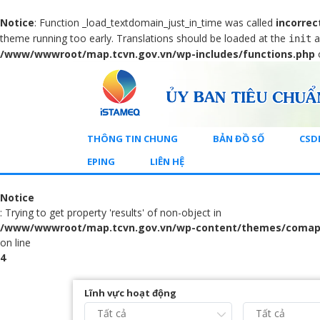
Notice
: Function _load_textdomain_just_in_time was called
incorrec
theme running too early. Translations should be loaded at the
a
init
/www/wwwroot/map.tcvn.gov.vn/wp-includes/functions.php
THÔNG TIN CHUNG
BẢN ĐỒ SỐ
CSD
EPING
LIÊN HỆ
Notice
: Trying to get property 'results' of non-object in
/www/wwwroot/map.tcvn.gov.vn/wp-content/themes/comap
on line
4
Lĩnh vực hoạt động