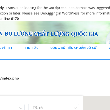
tly
. Translation loading for the
domain was triggered t
wordpress-seo
ction or later. Please see
Debugging in WordPress
for more informati
on line
6170
L VỀ TBT
TIN TỨC
CÔNG BỐ TIÊU CHUẨN CƠ SỞ
/index.php