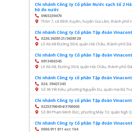
Chi nhánh Công ty Cổ phần Nước sạch Số 2 H
hồ đo nước
0903239470
Thôn 7, xã Đỉnh Xuyên, huyện Gia Lâm, thành phố 
Chi nhánh Công ty Cổ phần Tập đoàn Vinacon
0236.3638121/3638129
Lô A6-A8 Đường 30/4, quận Hải Châu, thành phố Đà
Chi nhánh Công ty Cổ phần Tập đoàn Vinacon
0913450345
Lô A6-A8, Đường 30/4, quận Hải Châu, thành phố Đ
Chi nhánh Công ty cổ phần Tập đoàn Vinacont
024. 39421343
Số 96 Yết Kiêu, phường Nguyễn Du, quận Hai Bà Trư
Chi nhánh Công ty cổ phần Tập đoàn Vinacont
02253760454/3760065
Số 80 Phạm Minh Đức, phường Máy Tơ, quận Ngô Q
Chi nhánh Công ty Cổ phần Tập đoàn Vinacon
0936 911 811 ext 104