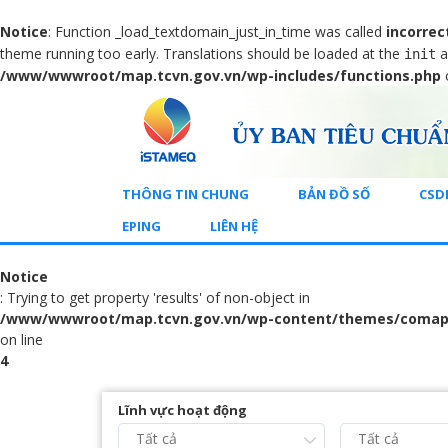
Notice
: Function _load_textdomain_just_in_time was called
incorrec
theme running too early. Translations should be loaded at the
a
init
/www/wwwroot/map.tcvn.gov.vn/wp-includes/functions.php
THÔNG TIN CHUNG
BẢN ĐỒ SỐ
CSD
EPING
LIÊN HỆ
Notice
: Trying to get property 'results' of non-object in
/www/wwwroot/map.tcvn.gov.vn/wp-content/themes/comap
on line
4
Lĩnh vực hoạt động