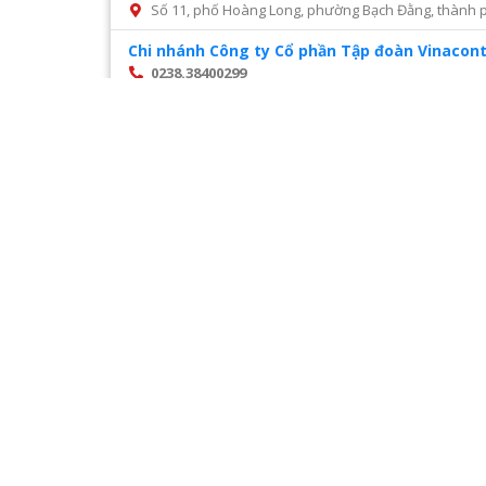
Số 11, phố Hoàng Long, phường Bạch Đằng, thành p
Chi nhánh Công ty Cổ phần Tập đoàn Vinacont
0238.38400299
Số 14, Mai Hắc Đế, thành phố Vinh, tỉnh Nghệ An
Chi nhánh Công ty Cổ phần tư vấn xây dựng đ
028 22216468
Số 45 đường số 2, phường Trường Thọ, thành phố 
Chi nhánh Công ty CP Cấp nước Hà Tĩnh – Tru
0987327676
Số 01 Đường Nguyễn Hoành Từ, khối phố 3, phường Đ
Chi nhánh Công ty CP Giám định Đại Việt tại H
024. 38521118
Số 10 Ngõ 3 Đặng Văn Ngữ phường Trung tự Đống Đ
Chi nhánh Công ty CP VIWACO – Trung tâm cơ
0986441908
Trạm tiếp áp Khu D, Ngõ 9, Đường Khuất Duy Tiến
Hà Nội
Trang
1
/
28
Chi nhánh Công ty TNHH Dịch vụ giám định Á