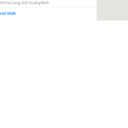
hố Hạ Long, tỉnh Quảng Ninh
rol Vinh
iện 2
Thủ Đức, thành phố Hồ Chí Minh
ng tâm Dịch vụ và Kiểm định Đồng hồ nước
ại Nại, thành phố Hà Tĩnh, tỉnh Hà Tĩnh
à Nội
a, Hà Nội
 điện
, phường Thanh Xuân Bắc, quận Thanh Xuân, thành phố
TIẾP TỤC
 Châu