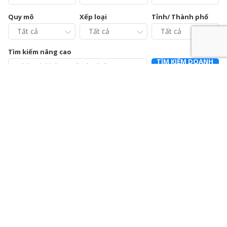
Quy mô
Xếp loại
Tỉnh/ Thành phố
Tìm kiếm nâng cao
TÌM KIẾM DOANH
NGHIỆP
Chi cục Chăn nuôi và Thú y tỉnh Vĩnh Phúc – Trạm Chẩn
đoán xét nghiệm và Điều trị bệnh động vật
0211.3728021
392a Mê Linh, phường Liên Bảo, thành phố Vĩnh Yên, tỉnh Vĩnh
Phúc
Chi nhánh Công ty Cổ phần Cấp nước Hà Tĩnh – Trung
tâm Dịch vụ và Kiểm định đồng hồ nước
0915064586
Số 01 Đường Nguyễn Hoành Từ, khối phố 3, phường Đại Nại,
thành phố Hà Tĩnh, tỉnh Hà Tĩnh
Chi nhánh Công ty Cổ phần Giám định EUROCONTROL
024.39714342