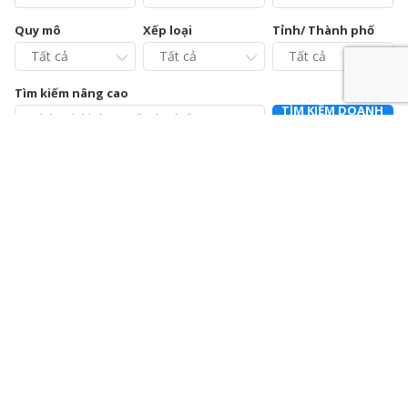
Quy mô
Xếp loại
Tỉnh/ Thành phố
Tìm kiếm nâng cao
TÌM KIẾM DOANH
NGHIỆP
Chi cục Chăn nuôi và Thú y tỉnh Vĩnh Phúc – Trạm Chẩn
đoán xét nghiệm và Điều trị bệnh động vật
0211.3728021
392a Mê Linh, phường Liên Bảo, thành phố Vĩnh Yên, tỉnh Vĩnh
Phúc
Chi nhánh Công ty Cổ phần Cấp nước Hà Tĩnh – Trung
tâm Dịch vụ và Kiểm định đồng hồ nước
0915064586
Số 01 Đường Nguyễn Hoành Từ, khối phố 3, phường Đại Nại,
thành phố Hà Tĩnh, tỉnh Hà Tĩnh
Chi nhánh Công ty Cổ phần Giám định EUROCONTROL
024.39714342