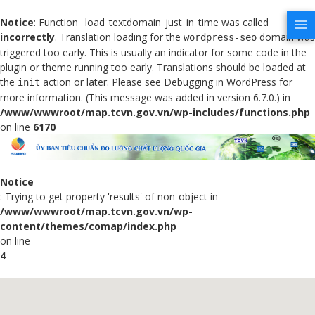
Notice
: Function _load_textdomain_just_in_time was called
incorrectly
. Translation loading for the
domain was
wordpress-seo
triggered too early. This is usually an indicator for some code in the
plugin or theme running too early. Translations should be loaded at
the
action or later. Please see
Debugging in WordPress
for
init
more information. (This message was added in version 6.7.0.) in
/www/wwwroot/map.tcvn.gov.vn/wp-includes/functions.php
on line
6170
Notice
: Trying to get property 'results' of non-object in
/www/wwwroot/map.tcvn.gov.vn/wp-
content/themes/comap/index.php
on line
4