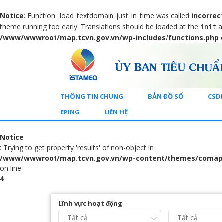
Notice
: Function _load_textdomain_just_in_time was called
incorrec
theme running too early. Translations should be loaded at the
a
init
/www/wwwroot/map.tcvn.gov.vn/wp-includes/functions.php
THÔNG TIN CHUNG
BẢN ĐỒ SỐ
CSD
EPING
LIÊN HỆ
Notice
: Trying to get property 'results' of non-object in
/www/wwwroot/map.tcvn.gov.vn/wp-content/themes/comap
on line
4
Lĩnh vực hoạt động