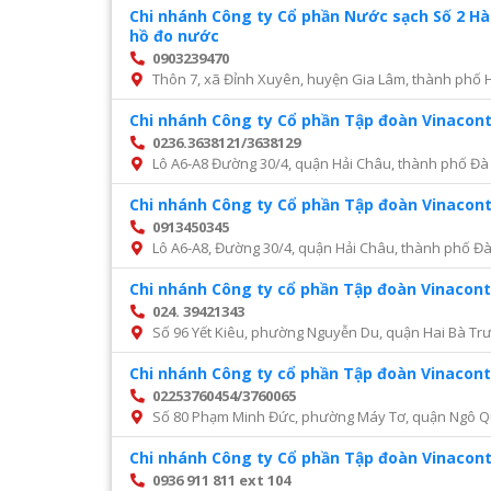
Chi nhánh Công ty Cổ phần Nước sạch Số 2 H
hồ đo nước
0903239470
Thôn 7, xã Đỉnh Xuyên, huyện Gia Lâm, thành phố 
Chi nhánh Công ty Cổ phần Tập đoàn Vinacon
0236.3638121/3638129
Lô A6-A8 Đường 30/4, quận Hải Châu, thành phố Đà
Chi nhánh Công ty Cổ phần Tập đoàn Vinacon
0913450345
Lô A6-A8, Đường 30/4, quận Hải Châu, thành phố Đ
Chi nhánh Công ty cổ phần Tập đoàn Vinacont
024. 39421343
Số 96 Yết Kiêu, phường Nguyễn Du, quận Hai Bà Trư
Chi nhánh Công ty cổ phần Tập đoàn Vinacont
02253760454/3760065
Số 80 Phạm Minh Đức, phường Máy Tơ, quận Ngô Q
Chi nhánh Công ty Cổ phần Tập đoàn Vinacon
0936 911 811 ext 104