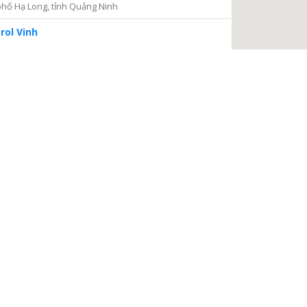
hố Hạ Long, tỉnh Quảng Ninh
rol Vinh
iện 2
Thủ Đức, thành phố Hồ Chí Minh
ng tâm Dịch vụ và Kiểm định Đồng hồ nước
ại Nại, thành phố Hà Tĩnh, tỉnh Hà Tĩnh
à Nội
a, Hà Nội
 điện
, phường Thanh Xuân Bắc, quận Thanh Xuân, thành phố
TIẾP TỤC
 Châu