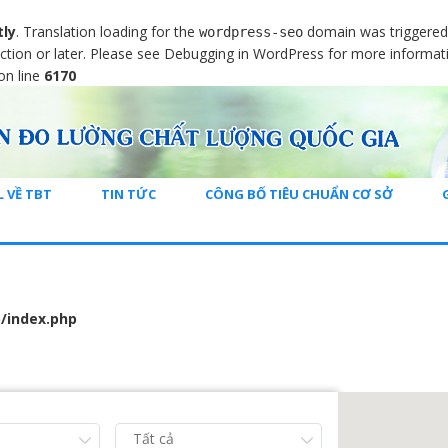
tly
. Translation loading for the
domain was triggered t
wordpress-seo
ction or later. Please see
Debugging in WordPress
for more informati
on line
6170
L VỀ TBT
TIN TỨC
CÔNG BỐ TIÊU CHUẨN CƠ SỞ
/index.php