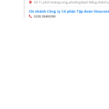
Số 11, phố Hoàng Long, phường Bạch Đằng, thành p
Chi nhánh Công ty Cổ phần Tập đoàn Vinacont
0238.38400299
Số 14, Mai Hắc Đế, thành phố Vinh, tỉnh Nghệ An
Chi nhánh Công ty Cổ phần tư vấn xây dựng đ
028 22216468
Số 45 đường số 2, phường Trường Thọ, thành phố 
Chi nhánh Công ty CP Cấp nước Hà Tĩnh – Tru
0987327676
Số 01 Đường Nguyễn Hoành Từ, khối phố 3, phường Đ
Chi nhánh Công ty CP Giám định Đại Việt tại H
024. 38521118
Số 10 Ngõ 3 Đặng Văn Ngữ phường Trung tự Đống Đ
Chi nhánh Công ty CP VIWACO – Trung tâm cơ
0986441908
Trạm tiếp áp Khu D, Ngõ 9, Đường Khuất Duy Tiến
Hà Nội
Trang
1
/
28
Chi nhánh Công ty TNHH Dịch vụ giám định Á