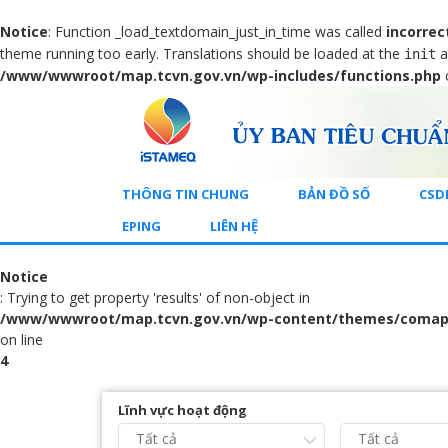
Notice
: Function _load_textdomain_just_in_time was called
incorrec
theme running too early. Translations should be loaded at the
a
init
/www/wwwroot/map.tcvn.gov.vn/wp-includes/functions.php
THÔNG TIN CHUNG
BẢN ĐỒ SỐ
CSD
EPING
LIÊN HỆ
Notice
: Trying to get property 'results' of non-object in
/www/wwwroot/map.tcvn.gov.vn/wp-content/themes/comap
on line
4
Lĩnh vực hoạt động