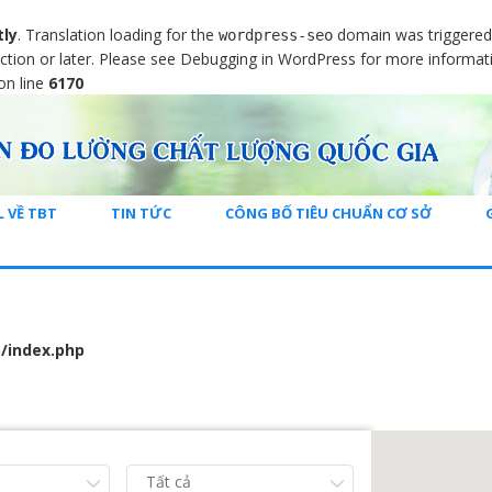
tly
. Translation loading for the
domain was triggered t
wordpress-seo
ction or later. Please see
Debugging in WordPress
for more informati
on line
6170
L VỀ TBT
TIN TỨC
CÔNG BỐ TIÊU CHUẨN CƠ SỞ
/index.php