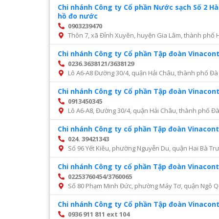
Chi nhánh Công ty Cổ phần Nước sạch Số 2 H
hồ đo nước
0903239470
Thôn 7, xã Đỉnh Xuyên, huyện Gia Lâm, thành phố 
Chi nhánh Công ty Cổ phần Tập đoàn Vinacon
0236.3638121/3638129
Lô A6-A8 Đường 30/4, quận Hải Châu, thành phố Đà
Chi nhánh Công ty Cổ phần Tập đoàn Vinacon
0913450345
Lô A6-A8, Đường 30/4, quận Hải Châu, thành phố Đ
Chi nhánh Công ty cổ phần Tập đoàn Vinacont
024. 39421343
Số 96 Yết Kiêu, phường Nguyễn Du, quận Hai Bà Trư
Chi nhánh Công ty cổ phần Tập đoàn Vinacont
02253760454/3760065
Số 80 Phạm Minh Đức, phường Máy Tơ, quận Ngô Q
Chi nhánh Công ty Cổ phần Tập đoàn Vinacon
0936 911 811 ext 104