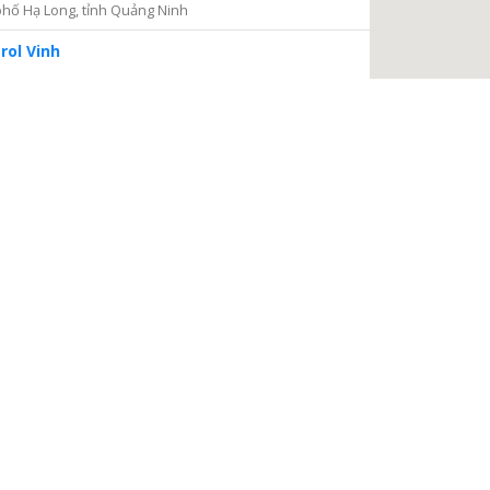
hố Hạ Long, tỉnh Quảng Ninh
rol Vinh
iện 2
Thủ Đức, thành phố Hồ Chí Minh
ng tâm Dịch vụ và Kiểm định Đồng hồ nước
ại Nại, thành phố Hà Tĩnh, tỉnh Hà Tĩnh
à Nội
a, Hà Nội
 điện
, phường Thanh Xuân Bắc, quận Thanh Xuân, thành phố
TIẾP TỤC
 Châu