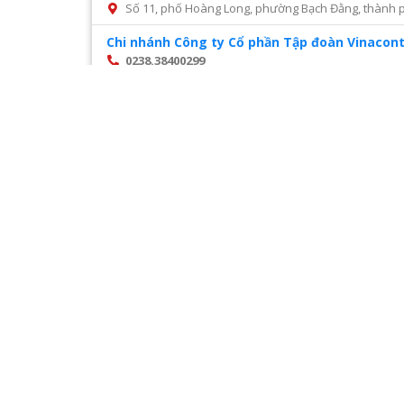
Số 11, phố Hoàng Long, phường Bạch Đằng, thành p
Chi nhánh Công ty Cổ phần Tập đoàn Vinacont
0238.38400299
Số 14, Mai Hắc Đế, thành phố Vinh, tỉnh Nghệ An
Chi nhánh Công ty Cổ phần tư vấn xây dựng đ
028 22216468
Số 45 đường số 2, phường Trường Thọ, thành phố 
Chi nhánh Công ty CP Cấp nước Hà Tĩnh – Tru
0987327676
Số 01 Đường Nguyễn Hoành Từ, khối phố 3, phường Đ
Chi nhánh Công ty CP Giám định Đại Việt tại H
024. 38521118
Số 10 Ngõ 3 Đặng Văn Ngữ phường Trung tự Đống Đ
Chi nhánh Công ty CP VIWACO – Trung tâm cơ
0986441908
Trạm tiếp áp Khu D, Ngõ 9, Đường Khuất Duy Tiến
Hà Nội
Trang
1
/
28
Chi nhánh Công ty TNHH Dịch vụ giám định Á