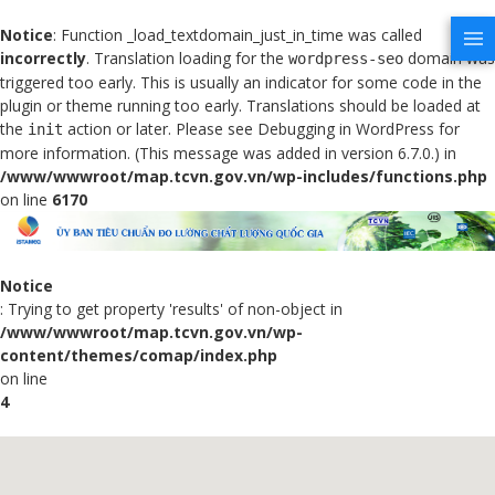
Notice
: Function _load_textdomain_just_in_time was called
incorrectly
. Translation loading for the
domain was
wordpress-seo
triggered too early. This is usually an indicator for some code in the
plugin or theme running too early. Translations should be loaded at
the
action or later. Please see
Debugging in WordPress
for
init
more information. (This message was added in version 6.7.0.) in
/www/wwwroot/map.tcvn.gov.vn/wp-includes/functions.php
on line
6170
Notice
: Trying to get property 'results' of non-object in
/www/wwwroot/map.tcvn.gov.vn/wp-
content/themes/comap/index.php
on line
4