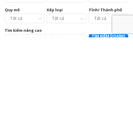
Quy mô
Xếp loại
Tỉnh/ Thành phố
Tìm kiếm nâng cao
TÌM KIẾM DOANH
NGHIỆP
Chi cục Chăn nuôi và Thú y tỉnh Vĩnh Phúc – Trạm Chẩn
đoán xét nghiệm và Điều trị bệnh động vật
0211.3728021
392a Mê Linh, phường Liên Bảo, thành phố Vĩnh Yên, tỉnh Vĩnh
Phúc
Chi nhánh Công ty Cổ phần Cấp nước Hà Tĩnh – Trung
tâm Dịch vụ và Kiểm định đồng hồ nước
0915064586
Số 01 Đường Nguyễn Hoành Từ, khối phố 3, phường Đại Nại,
thành phố Hà Tĩnh, tỉnh Hà Tĩnh
Chi nhánh Công ty Cổ phần Giám định EUROCONTROL
024.39714342