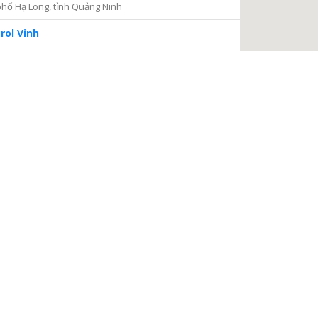
hố Hạ Long, tỉnh Quảng Ninh
rol Vinh
iện 2
Thủ Đức, thành phố Hồ Chí Minh
ng tâm Dịch vụ và Kiểm định Đồng hồ nước
ại Nại, thành phố Hà Tĩnh, tỉnh Hà Tĩnh
à Nội
a, Hà Nội
 điện
, phường Thanh Xuân Bắc, quận Thanh Xuân, thành phố
TIẾP TỤC
 Châu