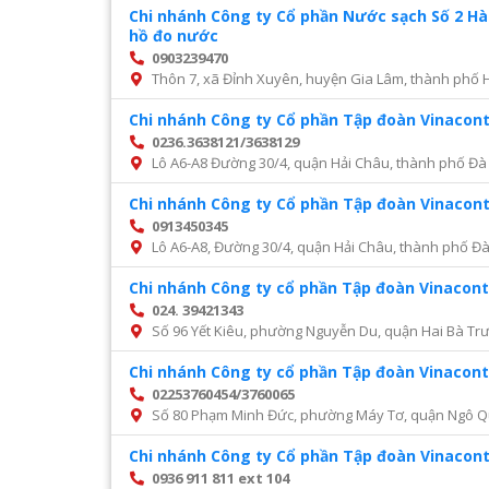
Chi nhánh Công ty Cổ phần Nước sạch Số 2 H
hồ đo nước
0903239470
Thôn 7, xã Đỉnh Xuyên, huyện Gia Lâm, thành phố 
Chi nhánh Công ty Cổ phần Tập đoàn Vinacon
0236.3638121/3638129
Lô A6-A8 Đường 30/4, quận Hải Châu, thành phố Đà
Chi nhánh Công ty Cổ phần Tập đoàn Vinacon
0913450345
Lô A6-A8, Đường 30/4, quận Hải Châu, thành phố Đ
Chi nhánh Công ty cổ phần Tập đoàn Vinacont
024. 39421343
Số 96 Yết Kiêu, phường Nguyễn Du, quận Hai Bà Trư
Chi nhánh Công ty cổ phần Tập đoàn Vinacont
02253760454/3760065
Số 80 Phạm Minh Đức, phường Máy Tơ, quận Ngô Q
Chi nhánh Công ty Cổ phần Tập đoàn Vinacon
0936 911 811 ext 104