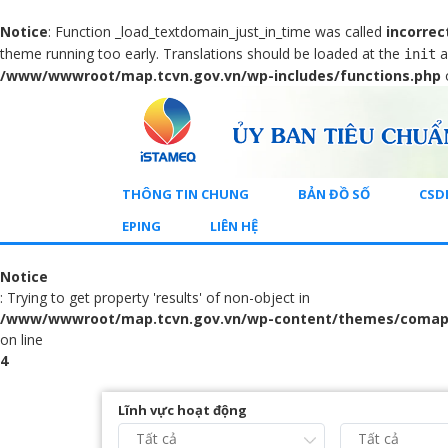
Notice
: Function _load_textdomain_just_in_time was called
incorrec
theme running too early. Translations should be loaded at the
a
init
/www/wwwroot/map.tcvn.gov.vn/wp-includes/functions.php
THÔNG TIN CHUNG
BẢN ĐỒ SỐ
CSD
EPING
LIÊN HỆ
Notice
: Trying to get property 'results' of non-object in
/www/wwwroot/map.tcvn.gov.vn/wp-content/themes/comap
on line
4
Lĩnh vực hoạt động