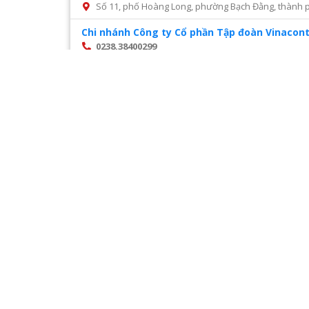
Số 11, phố Hoàng Long, phường Bạch Đằng, thành p
Chi nhánh Công ty Cổ phần Tập đoàn Vinacont
0238.38400299
Số 14, Mai Hắc Đế, thành phố Vinh, tỉnh Nghệ An
Chi nhánh Công ty Cổ phần tư vấn xây dựng đ
028 22216468
Số 45 đường số 2, phường Trường Thọ, thành phố 
Chi nhánh Công ty CP Cấp nước Hà Tĩnh – Tru
0987327676
Số 01 Đường Nguyễn Hoành Từ, khối phố 3, phường Đ
Chi nhánh Công ty CP Giám định Đại Việt tại H
024. 38521118
Số 10 Ngõ 3 Đặng Văn Ngữ phường Trung tự Đống Đ
Chi nhánh Công ty CP VIWACO – Trung tâm cơ
0986441908
Trạm tiếp áp Khu D, Ngõ 9, Đường Khuất Duy Tiến
Hà Nội
Trang
1
/
28
Chi nhánh Công ty TNHH Dịch vụ giám định Á