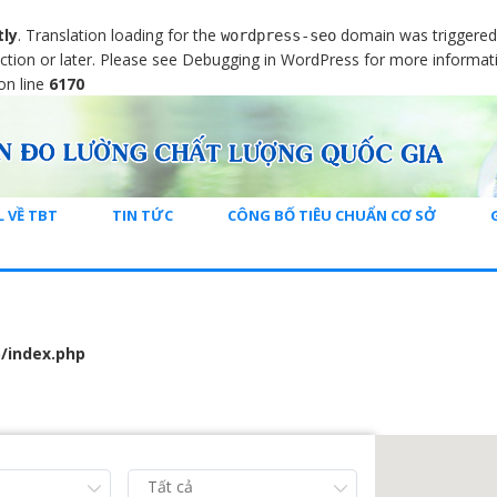
tly
. Translation loading for the
domain was triggered t
wordpress-seo
ction or later. Please see
Debugging in WordPress
for more informati
on line
6170
L VỀ TBT
TIN TỨC
CÔNG BỐ TIÊU CHUẨN CƠ SỞ
/index.php