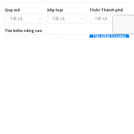
Quy mô
Xếp loại
Tỉnh/ Thành phố
Tìm kiếm nâng cao
TÌM KIẾM DOANH
NGHIỆP
Chi cục Chăn nuôi và Thú y tỉnh Vĩnh Phúc – Trạm Chẩn
đoán xét nghiệm và Điều trị bệnh động vật
0211.3728021
392a Mê Linh, phường Liên Bảo, thành phố Vĩnh Yên, tỉnh Vĩnh
Phúc
Chi nhánh Công ty Cổ phần Cấp nước Hà Tĩnh – Trung
tâm Dịch vụ và Kiểm định đồng hồ nước
0915064586
Số 01 Đường Nguyễn Hoành Từ, khối phố 3, phường Đại Nại,
thành phố Hà Tĩnh, tỉnh Hà Tĩnh
Chi nhánh Công ty Cổ phần Giám định EUROCONTROL
024.39714342