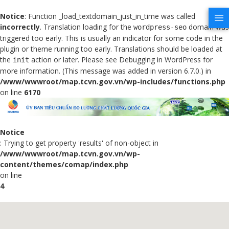
Notice
: Function _load_textdomain_just_in_time was called
incorrectly
. Translation loading for the
domain was
wordpress-seo
triggered too early. This is usually an indicator for some code in the
plugin or theme running too early. Translations should be loaded at
the
action or later. Please see
Debugging in WordPress
for
init
more information. (This message was added in version 6.7.0.) in
/www/wwwroot/map.tcvn.gov.vn/wp-includes/functions.php
on line
6170
Notice
: Trying to get property 'results' of non-object in
/www/wwwroot/map.tcvn.gov.vn/wp-
content/themes/comap/index.php
on line
4