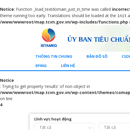
Notice
: Function _load_textdomain_just_in_time was called
incorrec
theme running too early. Translations should be loaded at the
a
init
/www/wwwroot/map.tcvn.gov.vn/wp-includes/functions.php
THÔNG TIN CHUNG
BẢN ĐỒ SỐ
CSD
EPING
LIÊN HỆ
Notice
: Trying to get property 'results' of non-object in
/www/wwwroot/map.tcvn.gov.vn/wp-content/themes/comap
on line
4
Lĩnh vực hoạt động