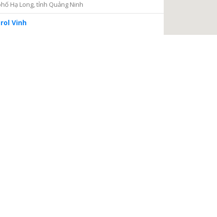
hố Hạ Long, tỉnh Quảng Ninh
rol Vinh
iện 2
Thủ Đức, thành phố Hồ Chí Minh
ng tâm Dịch vụ và Kiểm định Đồng hồ nước
ại Nại, thành phố Hà Tĩnh, tỉnh Hà Tĩnh
à Nội
a, Hà Nội
 điện
, phường Thanh Xuân Bắc, quận Thanh Xuân, thành phố
TIẾP TỤC
 Châu