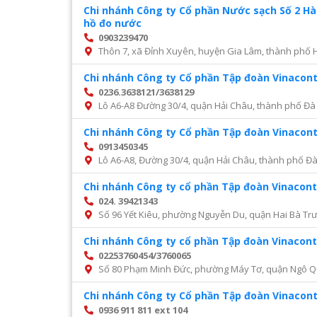
Chi nhánh Công ty Cổ phần Nước sạch Số 2 H
hồ đo nước
0903239470
Thôn 7, xã Đỉnh Xuyên, huyện Gia Lâm, thành phố 
Chi nhánh Công ty Cổ phần Tập đoàn Vinacon
0236.3638121/3638129
Lô A6-A8 Đường 30/4, quận Hải Châu, thành phố Đà
Chi nhánh Công ty Cổ phần Tập đoàn Vinacon
0913450345
Lô A6-A8, Đường 30/4, quận Hải Châu, thành phố Đ
Chi nhánh Công ty cổ phần Tập đoàn Vinacont
024. 39421343
Số 96 Yết Kiêu, phường Nguyễn Du, quận Hai Bà Trư
Chi nhánh Công ty cổ phần Tập đoàn Vinacont
02253760454/3760065
Số 80 Phạm Minh Đức, phường Máy Tơ, quận Ngô Q
Chi nhánh Công ty Cổ phần Tập đoàn Vinacon
0936 911 811 ext 104