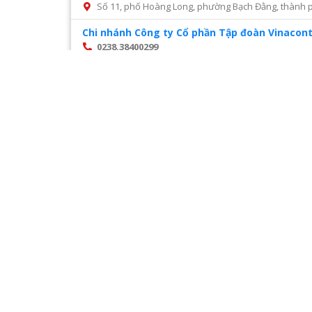
Số 11, phố Hoàng Long, phường Bạch Đằng, thành p
Chi nhánh Công ty Cổ phần Tập đoàn Vinacont
0238.38400299
Số 14, Mai Hắc Đế, thành phố Vinh, tỉnh Nghệ An
Chi nhánh Công ty Cổ phần tư vấn xây dựng đ
028 22216468
Số 45 đường số 2, phường Trường Thọ, thành phố 
Chi nhánh Công ty CP Cấp nước Hà Tĩnh – Tru
0987327676
Số 01 Đường Nguyễn Hoành Từ, khối phố 3, phường Đ
Chi nhánh Công ty CP Giám định Đại Việt tại H
024. 38521118
Số 10 Ngõ 3 Đặng Văn Ngữ phường Trung tự Đống Đ
Chi nhánh Công ty CP VIWACO – Trung tâm cơ
0986441908
Trạm tiếp áp Khu D, Ngõ 9, Đường Khuất Duy Tiến
Hà Nội
Trang
1
/
28
Chi nhánh Công ty TNHH Dịch vụ giám định Á