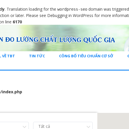
tly
. Translation loading for the
domain was triggered t
wordpress-seo
ction or later. Please see
Debugging in WordPress
for more informati
on line
6170
L VỀ TBT
TIN TỨC
CÔNG BỐ TIÊU CHUẨN CƠ SỞ
/index.php