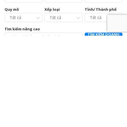
Quy mô
Xếp loại
Tỉnh/ Thành phố
Tìm kiếm nâng cao
TÌM KIẾM DOANH
NGHIỆP
Chi cục Chăn nuôi và Thú y tỉnh Vĩnh Phúc – Trạm Chẩn
đoán xét nghiệm và Điều trị bệnh động vật
0211.3728021
392a Mê Linh, phường Liên Bảo, thành phố Vĩnh Yên, tỉnh Vĩnh
Phúc
Chi nhánh Công ty Cổ phần Cấp nước Hà Tĩnh – Trung
tâm Dịch vụ và Kiểm định đồng hồ nước
0915064586
Số 01 Đường Nguyễn Hoành Từ, khối phố 3, phường Đại Nại,
thành phố Hà Tĩnh, tỉnh Hà Tĩnh
Chi nhánh Công ty Cổ phần Giám định EUROCONTROL
024.39714342