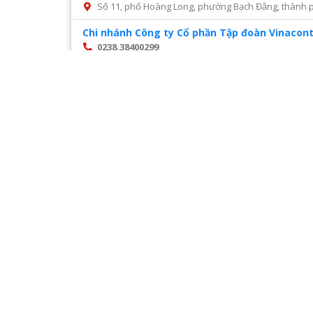
Số 11, phố Hoàng Long, phường Bạch Đằng, thành p
Chi nhánh Công ty Cổ phần Tập đoàn Vinacont
0238.38400299
Số 14, Mai Hắc Đế, thành phố Vinh, tỉnh Nghệ An
Chi nhánh Công ty Cổ phần tư vấn xây dựng đ
028 22216468
Số 45 đường số 2, phường Trường Thọ, thành phố 
Chi nhánh Công ty CP Cấp nước Hà Tĩnh – Tru
0987327676
Số 01 Đường Nguyễn Hoành Từ, khối phố 3, phường Đ
Chi nhánh Công ty CP Giám định Đại Việt tại H
024. 38521118
Số 10 Ngõ 3 Đặng Văn Ngữ phường Trung tự Đống Đ
Chi nhánh Công ty CP VIWACO – Trung tâm cơ
0986441908
Trạm tiếp áp Khu D, Ngõ 9, Đường Khuất Duy Tiến
Hà Nội
Trang
1
/
28
Chi nhánh Công ty TNHH Dịch vụ giám định Á