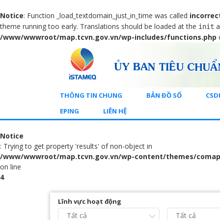
Notice
: Function _load_textdomain_just_in_time was called
incorrec
theme running too early. Translations should be loaded at the
a
init
/www/wwwroot/map.tcvn.gov.vn/wp-includes/functions.php
THÔNG TIN CHUNG
BẢN ĐỒ SỐ
CSD
EPING
LIÊN HỆ
Notice
: Trying to get property 'results' of non-object in
/www/wwwroot/map.tcvn.gov.vn/wp-content/themes/comap
on line
4
Lĩnh vực hoạt động