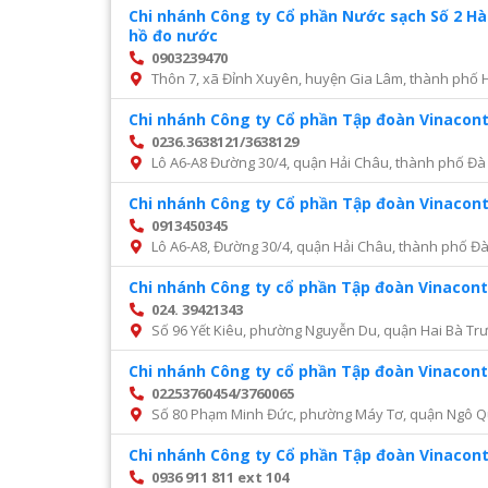
Chi nhánh Công ty Cổ phần Nước sạch Số 2 H
hồ đo nước
0903239470
Thôn 7, xã Đỉnh Xuyên, huyện Gia Lâm, thành phố 
Chi nhánh Công ty Cổ phần Tập đoàn Vinacon
0236.3638121/3638129
Lô A6-A8 Đường 30/4, quận Hải Châu, thành phố Đà
Chi nhánh Công ty Cổ phần Tập đoàn Vinacon
0913450345
Lô A6-A8, Đường 30/4, quận Hải Châu, thành phố Đ
Chi nhánh Công ty cổ phần Tập đoàn Vinacont
024. 39421343
Số 96 Yết Kiêu, phường Nguyễn Du, quận Hai Bà Trư
Chi nhánh Công ty cổ phần Tập đoàn Vinacont
02253760454/3760065
Số 80 Phạm Minh Đức, phường Máy Tơ, quận Ngô Q
Chi nhánh Công ty Cổ phần Tập đoàn Vinacon
0936 911 811 ext 104