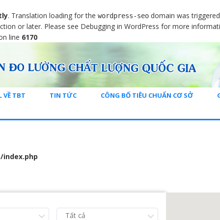
tly
. Translation loading for the
domain was triggered t
wordpress-seo
ction or later. Please see
Debugging in WordPress
for more informati
on line
6170
L VỀ TBT
TIN TỨC
CÔNG BỐ TIÊU CHUẨN CƠ SỞ
/index.php