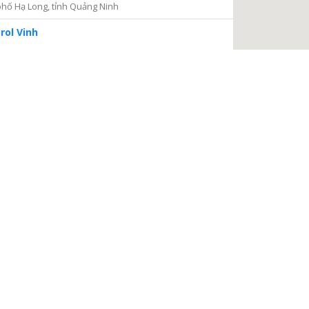
hố Hạ Long, tỉnh Quảng Ninh
rol Vinh
iện 2
Thủ Đức, thành phố Hồ Chí Minh
ng tâm Dịch vụ và Kiểm định Đồng hồ nước
ại Nại, thành phố Hà Tĩnh, tỉnh Hà Tĩnh
à Nội
a, Hà Nội
 điện
, phường Thanh Xuân Bắc, quận Thanh Xuân, thành phố
TIẾP TỤC
 Châu